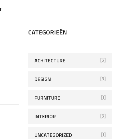
T
CATEGORIEËN
ACHITECTURE
[3]
DESIGN
[3]
FURNITURE
[1]
INTERIOR
[3]
UNCATEGORIZED
[1]